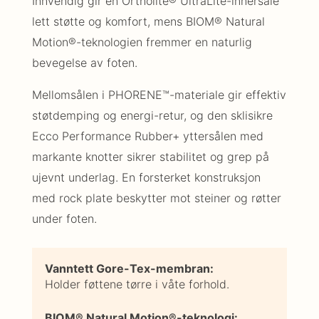
Innvendig gir en Ortholite® UltraLite-innersåle
lett støtte og komfort, mens BIOM® Natural
Motion®-teknologien fremmer en naturlig
bevegelse av foten.
Mellomsålen i PHORENE™-materiale gir effektiv
støtdemping og energi-retur, og den sklisikre
Ecco Performance Rubber+ yttersålen med
markante knotter sikrer stabilitet og grep på
ujevnt underlag. En forsterket konstruksjon
med rock plate beskytter mot steiner og røtter
under foten.
Vanntett Gore-Tex-membran:
Holder føttene tørre i våte forhold.
BIOM® Natural Motion®-teknologi: