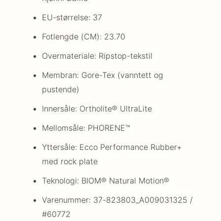
EU-størrelse: 37
Fotlengde (CM): 23.70
Overmateriale: Ripstop-tekstil
Membran: Gore-Tex (vanntett og
pustende)
Innersåle: Ortholite® UltraLite
Mellomsåle: PHORENE™
Yttersåle: Ecco Performance Rubber+
med rock plate
Teknologi: BIOM® Natural Motion®
Varenummer: 37-823803_A009031325 /
#60772