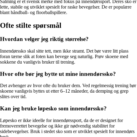
Salming er et svensk merke med fokus på innendørssport. Deres sko er
lette, stabile og utviklet spesielt for raske bevegelser. De er populære
blant håndball- og floorballspillere.
Ofte stilte spørsmål
Hvordan velger jeg riktig størrelse?
Innendørssko skal sitte tett, men ikke stramt. Det bør være litt plass
foran tærne slik at foten kan bevege seg naturlig. Prøv skoene med
sokkene du vanligvis bruker til trening.
Hvor ofte bør jeg bytte ut mine innendørssko?
Det avhenger av hvor ofte du bruker dem. Ved regelmessig trening bør
skoene vanligvis byttes ut etter 6–12 måneder, da demping og grep
slites over tid.
Kan jeg bruke løpesko som innendørssko?
Løpesko er ikke ideelle for innendørssport, da de er designet for
fremoverrettet bevegelse og ikke gir nødvendig stabilitet for
sidebevegelser. Bruk i stedet sko som er utviklet spesielt for innendørs
bruk.