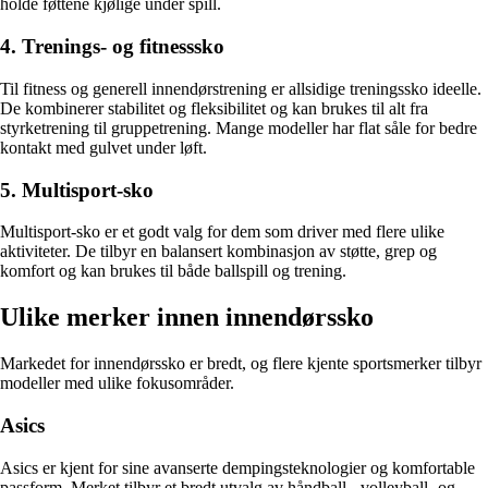
holde føttene kjølige under spill.
4. Trenings- og fitnesssko
Til fitness og generell innendørstrening er allsidige treningssko ideelle.
De kombinerer stabilitet og fleksibilitet og kan brukes til alt fra
styrketrening til gruppetrening. Mange modeller har flat såle for bedre
kontakt med gulvet under løft.
5. Multisport-sko
Multisport-sko er et godt valg for dem som driver med flere ulike
aktiviteter. De tilbyr en balansert kombinasjon av støtte, grep og
komfort og kan brukes til både ballspill og trening.
Ulike merker innen innendørssko
Markedet for innendørssko er bredt, og flere kjente sportsmerker tilbyr
modeller med ulike fokusområder.
Asics
Asics er kjent for sine avanserte dempingsteknologier og komfortable
passform. Merket tilbyr et bredt utvalg av håndball-, volleyball- og