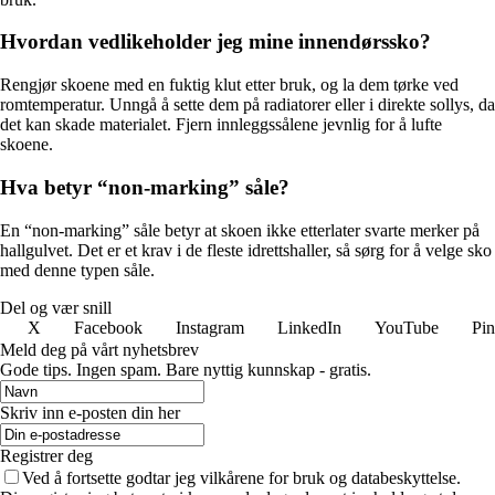
Hvordan vedlikeholder jeg mine innendørssko?
Rengjør skoene med en fuktig klut etter bruk, og la dem tørke ved
romtemperatur. Unngå å sette dem på radiatorer eller i direkte sollys, da
det kan skade materialet. Fjern innleggssålene jevnlig for å lufte
skoene.
Hva betyr “non-marking” såle?
En “non-marking” såle betyr at skoen ikke etterlater svarte merker på
hallgulvet. Det er et krav i de fleste idrettshaller, så sørg for å velge sko
med denne typen såle.
Del og vær snill
X
Facebook
Instagram
LinkedIn
YouTube
Pin
Meld deg på vårt nyhetsbrev
Gode ​​tips. Ingen spam. Bare nyttig kunnskap - gratis.
Skriv inn e-posten din her
Registrer deg
Ved å fortsette godtar jeg vilkårene for bruk og databeskyttelse.