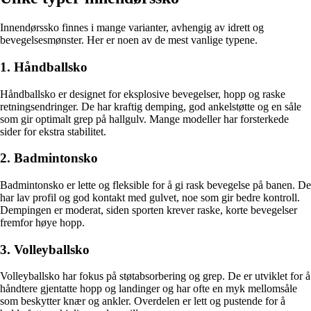
Innendørssko finnes i mange varianter, avhengig av idrett og
bevegelsesmønster. Her er noen av de mest vanlige typene.
1. Håndballsko
Håndballsko er designet for eksplosive bevegelser, hopp og raske
retningsendringer. De har kraftig demping, god ankelstøtte og en såle
som gir optimalt grep på hallgulv. Mange modeller har forsterkede
sider for ekstra stabilitet.
2. Badmintonsko
Badmintonsko er lette og fleksible for å gi rask bevegelse på banen. De
har lav profil og god kontakt med gulvet, noe som gir bedre kontroll.
Dempingen er moderat, siden sporten krever raske, korte bevegelser
fremfor høye hopp.
3. Volleyballsko
Volleyballsko har fokus på støtabsorbering og grep. De er utviklet for å
håndtere gjentatte hopp og landinger og har ofte en myk mellomsåle
som beskytter knær og ankler. Overdelen er lett og pustende for å