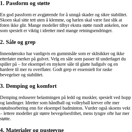
1. Passform og støtte
En god passform er avgjørende for å unngå skader og sikre stabilitet.
Skoen skal sitte tett uten å klemme, og hælen skal være fast slik at
foten ikke glir. Mange modeller tilbyr ekstra støtte rundt ankelen, noe
som spesielt er viktig i idretter med mange retningsendringer.
2. Såle og grep
Innendørssko har vanligvis en gummisåle som er sklisikker og ikke
etterlater merker på gulvet. Velg en såle som passer til underlaget du
spiller på – for eksempel en mykere såle til glatte hallgulv og en
hardere til mer ru overflater. Godt grep er essensielt for raske
bevegelser og stabilitet.
3. Demping og komfort
Demping reduserer belastningen på ledd og muskler, spesielt ved hopp
og landinger. Idretter som håndball og volleyball krever ofte mer
støtabsorbering enn for eksempel badminton. Vurder også skoens vekt
– lettere modeller gir større bevegelsesfrihet, mens tyngre ofte har mer
støtte.
4. Materialer og pusteevne