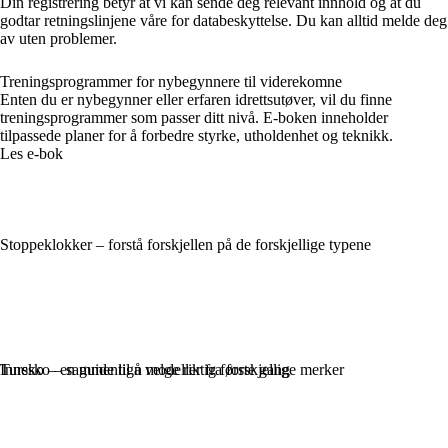
Din registrering betyr at vi kan sende deg relevant innhold og at du
godtar retningslinjene våre for databeskyttelse. Du kan alltid melde deg
av uten problemer.
Treningsprogrammer for nybegynnere til viderekomne
Enten du er nybegynner eller erfaren idrettsutøver, vil du finne
treningsprogrammer som passer ditt nivå. E-boken inneholder
tilpassede planer for å forbedre styrke, utholdenhet og teknikk.
Les e-bok
Stoppeklokker – forstå forskjellen på de forskjellige typene
Innesko – sammenlign modeller fra forskjellige merker
Tursko – en guide til å velge riktig første gang