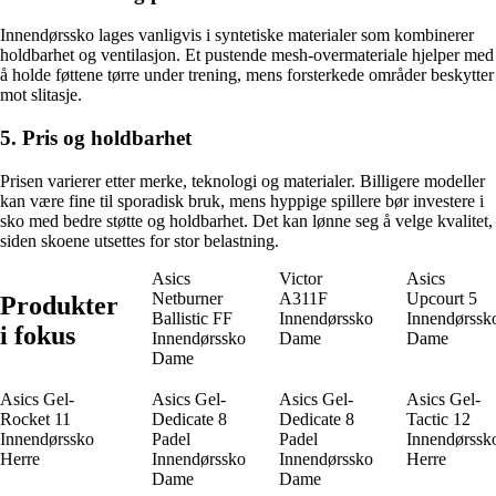
Innendørssko lages vanligvis i syntetiske materialer som kombinerer
holdbarhet og ventilasjon. Et pustende mesh-overmateriale hjelper med
å holde føttene tørre under trening, mens forsterkede områder beskytter
mot slitasje.
5. Pris og holdbarhet
Prisen varierer etter merke, teknologi og materialer. Billigere modeller
kan være fine til sporadisk bruk, mens hyppige spillere bør investere i
sko med bedre støtte og holdbarhet. Det kan lønne seg å velge kvalitet,
siden skoene utsettes for stor belastning.
Asics
Victor
Asics
Netburner
A311F
Upcourt 5
Produkter
Ballistic FF
Innendørssko
Innendørssk
i fokus
Innendørssko
Dame
Dame
Dame
Asics Gel-
Asics Gel-
Asics Gel-
Asics Gel-
Rocket 11
Dedicate 8
Dedicate 8
Tactic 12
Innendørssko
Padel
Padel
Innendørssk
Herre
Innendørssko
Innendørssko
Herre
Dame
Dame