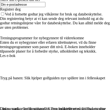
Registrer deg
Ved å fortsette godtar jeg vilkårene for bruk og databeskyttelse.
Din registrering betyr at vi kan sende deg relevant innhold og at du
godtar retningslinjene våre for databeskyttelse. Du kan alltid melde deg
av uten problemer.
Treningsprogrammer for nybegynnere til viderekomne
Enten du er nybegynner eller erfaren idrettsutøver, vil du finne
treningsprogrammer som passer ditt nivå. E-boken inneholder
tilpassede planer for å forbedre styrke, utholdenhet og teknikk.
Les e-bok
Tryg på banen: Slik hjelper golfguiden nye spillere inn i fellesskapet
Links-, park- eller skogsbane? Kjenn forskjellene på golfbanetypene
Din personlige golftreningsplan: Tren målrettet etter ditt nivå og dine