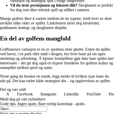
variasjon og strategisk spill i rolige omgivelser.
Vil du teste presisjonen og fokuset ditt?
Skogbanen er perfekt
for deg som liker teknisk spill og stillhet i naturen.
Mange golfere liker å variere mellom de tre typene, fordi hver av dem
utvikler ulike sider av spillet. Linksbanen lærer deg kreativitet,
parkbanen strategi, og skogbanen disiplin.
En del av golfens mangfold
Golfbanenes variasjon er en av sportens store gleder. Enten du spiller
ved havet, i en park eller midt i skogen, byr hver bane på sin egen
stemning og utfordring. Å kjenne forskjellene gjør ikke bare spillet mer
interessant – det gir deg også en dypere forståelse for golfens kultur og
samspillet mellom sport og natur.
Neste gang du booker en runde, legg merke til hvilken type bane du
står på. Det kan endre både strategien din – og opplevelsen av spillet.
Del og vær snill
X
Facebook
Instagram
LinkedIn
YouTube
Pin
Meld deg på vårt nyhetsbrev
Gode ​​tips. Ingen spam. Bare nyttig kunnskap - gratis.
Skriv inn e-posten din her