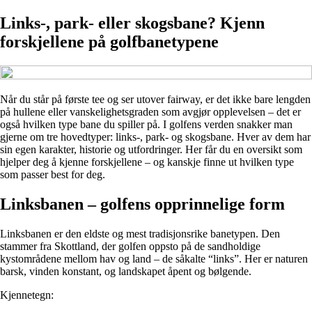
Links-, park- eller skogsbane? Kjenn
forskjellene på golfbanetypene
Når du står på første tee og ser utover fairway, er det ikke bare lengden
på hullene eller vanskelighetsgraden som avgjør opplevelsen – det er
også hvilken type bane du spiller på. I golfens verden snakker man
gjerne om tre hovedtyper: links-, park- og skogsbane. Hver av dem har
sin egen karakter, historie og utfordringer. Her får du en oversikt som
hjelper deg å kjenne forskjellene – og kanskje finne ut hvilken type
som passer best for deg.
Linksbanen – golfens opprinnelige form
Linksbanen er den eldste og mest tradisjonsrike banetypen. Den
stammer fra Skottland, der golfen oppsto på de sandholdige
kystområdene mellom hav og land – de såkalte “links”. Her er naturen
barsk, vinden konstant, og landskapet åpent og bølgende.
Kjennetegn: