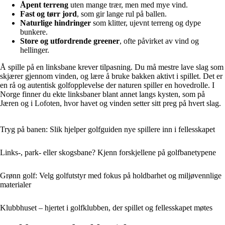
Åpent terreng
uten mange trær, men med mye vind.
Fast og tørr jord
, som gir lange rul på ballen.
Naturlige hindringer
som klitter, ujevnt terreng og dype
bunkere.
Store og utfordrende greener
, ofte påvirket av vind og
hellinger.
Å spille på en linksbane krever tilpasning. Du må mestre lave slag som
skjærer gjennom vinden, og lære å bruke bakken aktivt i spillet. Det er
en rå og autentisk golfopplevelse der naturen spiller en hovedrolle. I
Norge finner du ekte linksbaner blant annet langs kysten, som på
Jæren og i Lofoten, hvor havet og vinden setter sitt preg på hvert slag.
Tryg på banen: Slik hjelper golfguiden nye spillere inn i fellesskapet
Links-, park- eller skogsbane? Kjenn forskjellene på golfbanetypene
Grønn golf: Velg golfutstyr med fokus på holdbarhet og miljøvennlige
materialer
Klubbhuset – hjertet i golfklubben, der spillet og fellesskapet møtes