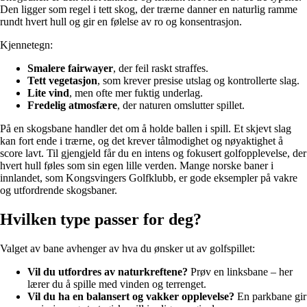
Den ligger som regel i tett skog, der trærne danner en naturlig ramme
rundt hvert hull og gir en følelse av ro og konsentrasjon.
Kjennetegn:
Smalere fairwayer
, der feil raskt straffes.
Tett vegetasjon
, som krever presise utslag og kontrollerte slag.
Lite vind
, men ofte mer fuktig underlag.
Fredelig atmosfære
, der naturen omslutter spillet.
På en skogsbane handler det om å holde ballen i spill. Et skjevt slag
kan fort ende i trærne, og det krever tålmodighet og nøyaktighet å
score lavt. Til gjengjeld får du en intens og fokusert golfopplevelse, der
hvert hull føles som sin egen lille verden. Mange norske baner i
innlandet, som Kongsvingers Golfklubb, er gode eksempler på vakre
og utfordrende skogsbaner.
Hvilken type passer for deg?
Valget av bane avhenger av hva du ønsker ut av golfspillet:
Vil du utfordres av naturkreftene?
Prøv en linksbane – her
lærer du å spille med vinden og terrenget.
Vil du ha en balansert og vakker opplevelse?
En parkbane gir