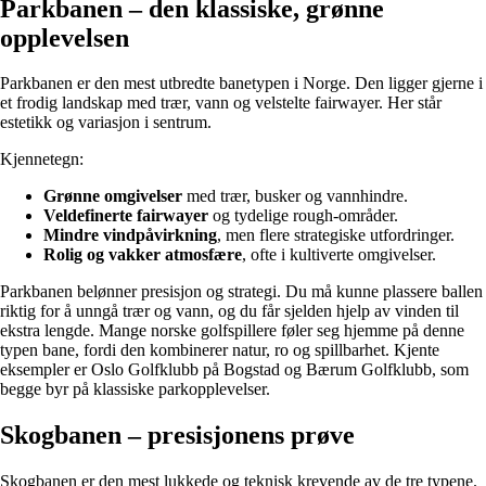
Parkbanen – den klassiske, grønne
opplevelsen
Parkbanen er den mest utbredte banetypen i Norge. Den ligger gjerne i
et frodig landskap med trær, vann og velstelte fairwayer. Her står
estetikk og variasjon i sentrum.
Kjennetegn:
Grønne omgivelser
med trær, busker og vannhindre.
Veldefinerte fairwayer
og tydelige rough-områder.
Mindre vindpåvirkning
, men flere strategiske utfordringer.
Rolig og vakker atmosfære
, ofte i kultiverte omgivelser.
Parkbanen belønner presisjon og strategi. Du må kunne plassere ballen
riktig for å unngå trær og vann, og du får sjelden hjelp av vinden til
ekstra lengde. Mange norske golfspillere føler seg hjemme på denne
typen bane, fordi den kombinerer natur, ro og spillbarhet. Kjente
eksempler er Oslo Golfklubb på Bogstad og Bærum Golfklubb, som
begge byr på klassiske parkopplevelser.
Skogbanen – presisjonens prøve
Skogbanen er den mest lukkede og teknisk krevende av de tre typene.