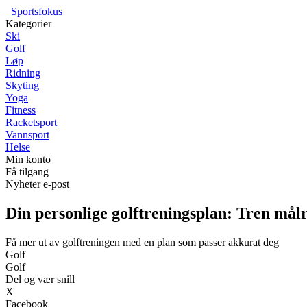
_
Sportsfokus
Kategorier
Ski
Golf
Løp
Ridning
Skyting
Yoga
Fitness
Racketsport
Vannsport
Helse
Min konto
Få tilgang
Nyheter e-post
Din personlige golftreningsplan: Tren målre
Få mer ut av golftreningen med en plan som passer akkurat deg
Golf
Golf
Del og vær snill
X
Facebook