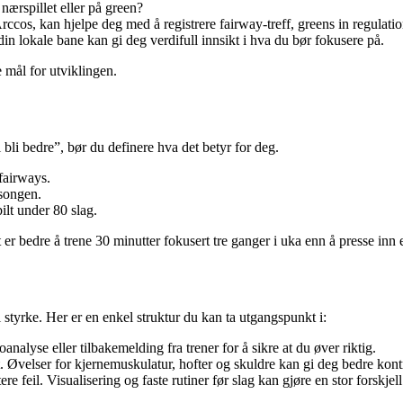
 nærspillet eller på green?
os, kan hjelpe deg med å registrere fairway-treff, greens in regulation
n lokale bane kan gi deg verdifull innsikt i hva du bør fokusere på.
 mål for utviklingen.
 bli bedre”, bør du definere hva det betyr for deg.
 fairways.
songen.
ilt under 80 slag.
 er bedre å trene 30 minutter fokusert tre ganger i uka enn å presse inn e
styrke. Her er en enkel struktur du kan ta utgangspunkt i:
nalyse eller tilbakemelding fra trener for å sikre at du øver riktig.
. Øvelser for kjernemuskulatur, hofter og skuldre kan gi deg bedre kontr
 feil. Visualisering og faste rutiner før slag kan gjøre en stor forskjell