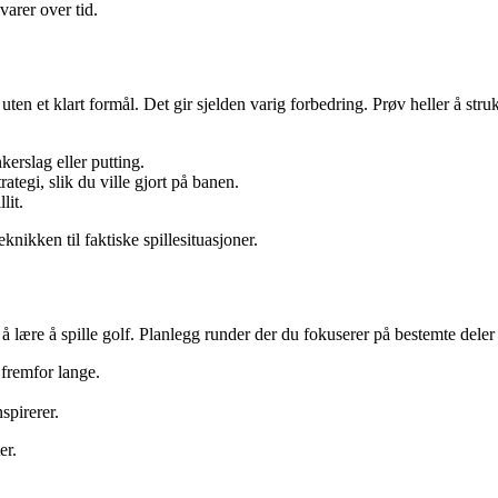
arer over tid.
 uten et klart formål. Det gir sjelden varig forbedring. Prøv heller å str
kerslag eller putting.
ategi, slik du ville gjort på banen.
lit.
knikken til faktiske spillesituasjoner.
å lære å spille golf. Planlegg runder der du fokuserer på bestemte deler 
 fremfor lange.
spirerer.
er.