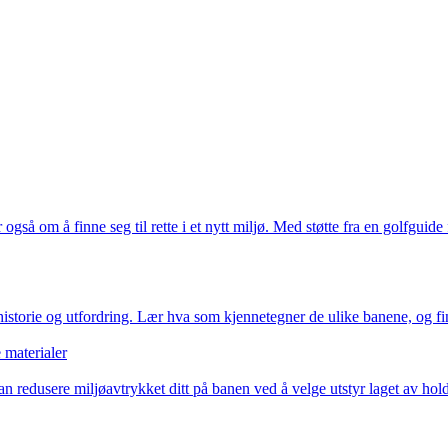
å om å finne seg til rette i et nytt miljø. Med støtte fra en golfguide får
storie og utfordring. Lær hva som kjennetegner de ulike banene, og finn 
 materialer
redusere miljøavtrykket ditt på banen ved å velge utstyr laget av holdba