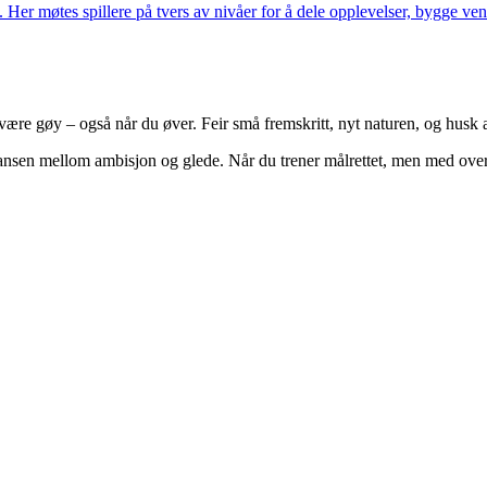
Her møtes spillere på tvers av nivåer for å dele opplevelser, bygge ven
være gøy – også når du øver. Feir små fremskritt, nyt naturen, og husk at
ansen mellom ambisjon og glede. Når du trener målrettet, men med over