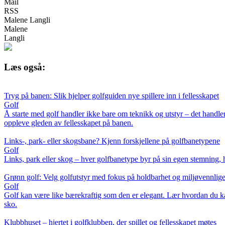
Mail
RSS
Malene Langli
Malene
Langli
Læs også:
Tryg på banen: Slik hjelper golfguiden nye spillere inn i fellesskapet
Golf
Å starte med golf handler ikke bare om teknikk og utstyr – det handler ogs
oppleve gleden av fellesskapet på banen.
Links-, park- eller skogsbane? Kjenn forskjellene på golfbanetypene
Golf
Links, park eller skog – hver golfbanetype byr på sin egen stemning, hi
Grønn golf: Velg golfutstyr med fokus på holdbarhet og miljøvennlige
Golf
Golf kan være like bærekraftig som den er elegant. Lær hvordan du kan 
sko.
Klubbhuset – hjertet i golfklubben, der spillet og fellesskapet møtes