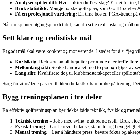
Analyser spillet ditt:
Hvor mister du flest slag? Er det fra tee, i
Bruk statistikk:
Mange norske golfapper, som GolfBox eller Arcc
Få en profesjonell vurdering:
En time hos en PGA-trener på di
Når du kjenner utgangspunktet ditt, kan du sette realistiske og målbare
Sett klare og realistiske mål
Et godt mål skal være konkret og motiverende. I stedet for å si “jeg vil
Kortsiktig:
Redusere antall treputter per runde eller treffe flere
Mellomlang sikt:
Senke handicapet med to poeng i løpet av se
Lang sikt:
Kvalifisere deg til klubbmesterskapet eller spille stab
Sørg for at målene passer til tiden du faktisk kan bruke på trening. Det
Bygg treningsplanen i tre deler
En effektiv golftreningsplan bør dekke både teknikk, fysikk og mental 
Teknisk trening
– Jobb med sving, putt og nærspill. Bruk videoa
Fysisk trening
– Golf krever balanse, stabilitet og bevegelighet
Mental trening
– Lær å håndtere press, bevare fokus og akseptere