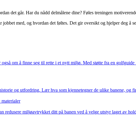
rdan det går. Har du nådd delmålene dine? Føles treningen motiverende?
ar jobbet med, og hvordan det føltes. Det gir oversikt og hjelper deg å s
å om å finne seg til rette i et nytt miljø. Med støtte fra en golfguide får
storie og utfordring. Lær hva som kjennetegner de ulike banene, og finn 
 materialer
redusere miljøavtrykket ditt på banen ved å velge utstyr laget av holdba