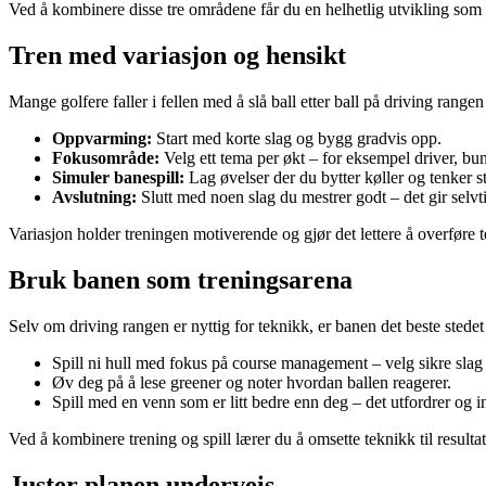
Ved å kombinere disse tre områdene får du en helhetlig utvikling som v
Tren med variasjon og hensikt
Mange golfere faller i fellen med å slå ball etter ball på driving rangen
Oppvarming:
Start med korte slag og bygg gradvis opp.
Fokusområde:
Velg ett tema per økt – for eksempel driver, bun
Simuler banespill:
Lag øvelser der du bytter køller og tenker str
Avslutning:
Slutt med noen slag du mestrer godt – det gir selvtil
Variasjon holder treningen motiverende og gjør det lettere å overføre te
Bruk banen som treningsarena
Selv om driving rangen er nyttig for teknikk, er banen det beste stedet 
Spill ni hull med fokus på course management – velg sikre slag
Øv deg på å lese greener og noter hvordan ballen reagerer.
Spill med en venn som er litt bedre enn deg – det utfordrer og in
Ved å kombinere trening og spill lærer du å omsette teknikk til resultat
Juster planen underveis