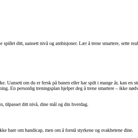
pillet ditt, uansett nivå og ambisjoner. Lær å trene smartere, sette real
 Uansett om du er fersk på banen eller har spilt i mange år, kan en strukt
tning. En personlig treningsplan hjelper deg å trene smartere – ikke nød
, tilpasset ditt nivå, dine mål og din hverdag.
 ikke bare om handicap, men om å forstå styrkene og svakhetene dine.