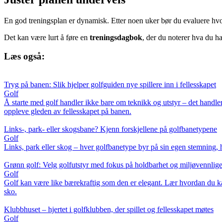
En god treningsplan er dynamisk. Etter noen uker bør du evaluere hvo
Det kan være lurt å føre en
treningsdagbok
, der du noterer hva du h
Læs også:
Tryg på banen: Slik hjelper golfguiden nye spillere inn i fellesskapet
Golf
Å starte med golf handler ikke bare om teknikk og utstyr – det handler ogs
oppleve gleden av fellesskapet på banen.
Links-, park- eller skogsbane? Kjenn forskjellene på golfbanetypene
Golf
Links, park eller skog – hver golfbanetype byr på sin egen stemning, hi
Grønn golf: Velg golfutstyr med fokus på holdbarhet og miljøvennlige
Golf
Golf kan være like bærekraftig som den er elegant. Lær hvordan du kan 
sko.
Klubbhuset – hjertet i golfklubben, der spillet og fellesskapet møtes
Golf