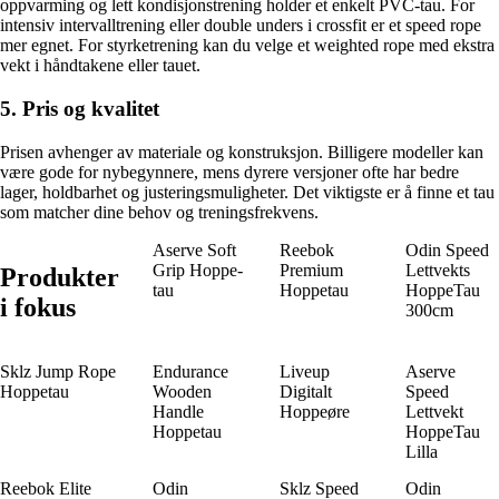
oppvarming og lett kondisjonstrening holder et enkelt PVC-tau. For
intensiv intervalltrening eller double unders i crossfit er et speed rope
mer egnet. For styrketrening kan du velge et weighted rope med ekstra
vekt i håndtakene eller tauet.
5. Pris og kvalitet
Prisen avhenger av materiale og konstruksjon. Billigere modeller kan
være gode for nybegynnere, mens dyrere versjoner ofte har bedre
lager, holdbarhet og justeringsmuligheter. Det viktigste er å finne et tau
som matcher dine behov og treningsfrekvens.
Aserve Soft
Reebok
Odin Speed
Grip Hoppe­
Premium
Lettvekts
Produkter
tau
Hoppe­tau
HoppeTau
i fokus
300cm
Sklz Jump Rope
Endurance
Liveup
Aserve
Hoppe­tau
Wooden
Digitalt
Speed
Handle
Hoppeøre
Lettvekt
Hoppe­tau
HoppeTau
Lilla
Reebok Elite
Odin
Sklz Speed
Odin