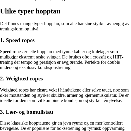
Ulike typer hopptau
Det finnes mange typer hopptau, som alle har sine styrker avhengig av
treningsform og nivå.
1. Speed ropes
Speed ropes er lette hopptau med tynne kabler og kulelager som
muliggjør ekstremt raske svinger. De brukes ofte i crossfit og HIIT-
trening der tempo og presisjon er avgjørende. Perfekte for double
unders og eksplosiv kondisjonstrening.
2. Weighted ropes
Weighted ropes har ekstra vekt i håndtakene eller selve tauet, noe som
øker motstanden og styrker skuldre, armer og kjernemuskulatur. De er
ideelle for dem som vil kombinere kondisjon og styrke i én øvelse.
3. Lær- og bomullstau
Disse klassiske hopptauene gir en jevn rytme og en mer kontrollert
bevegelse. De er populære for boksetrening og rytmisk oppvarming