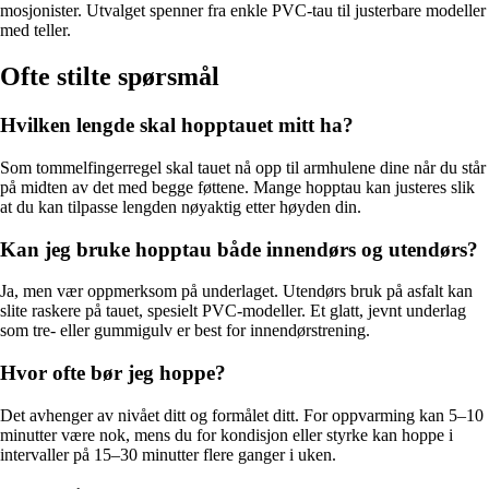
mosjonister. Utvalget spenner fra enkle PVC-tau til justerbare modeller
med teller.
Ofte stilte spørsmål
Hvilken lengde skal hopptauet mitt ha?
Som tommelfingerregel skal tauet nå opp til armhulene dine når du står
på midten av det med begge føttene. Mange hopptau kan justeres slik
at du kan tilpasse lengden nøyaktig etter høyden din.
Kan jeg bruke hopptau både innendørs og utendørs?
Ja, men vær oppmerksom på underlaget. Utendørs bruk på asfalt kan
slite raskere på tauet, spesielt PVC-modeller. Et glatt, jevnt underlag
som tre- eller gummigulv er best for innendørstrening.
Hvor ofte bør jeg hoppe?
Det avhenger av nivået ditt og formålet ditt. For oppvarming kan 5–10
minutter være nok, mens du for kondisjon eller styrke kan hoppe i
intervaller på 15–30 minutter flere ganger i uken.