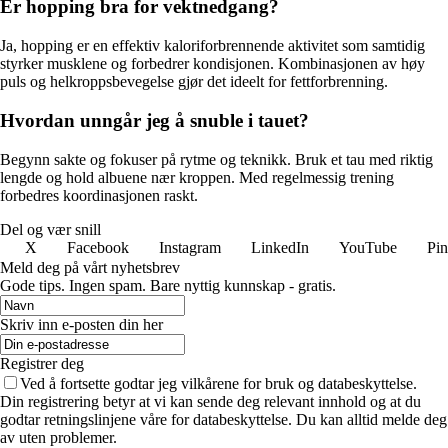
Er hopping bra for vektnedgang?
Ja, hopping er en effektiv kaloriforbrennende aktivitet som samtidig
styrker musklene og forbedrer kondisjonen. Kombinasjonen av høy
puls og helkroppsbevegelse gjør det ideelt for fettforbrenning.
Hvordan unngår jeg å snuble i tauet?
Begynn sakte og fokuser på rytme og teknikk. Bruk et tau med riktig
lengde og hold albuene nær kroppen. Med regelmessig trening
forbedres koordinasjonen raskt.
Del og vær snill
X
Facebook
Instagram
LinkedIn
YouTube
Pin
Meld deg på vårt nyhetsbrev
Gode ​​tips. Ingen spam. Bare nyttig kunnskap - gratis.
Skriv inn e-posten din her
Registrer deg
Ved å fortsette godtar jeg vilkårene for bruk og databeskyttelse.
Din registrering betyr at vi kan sende deg relevant innhold og at du
godtar retningslinjene våre for databeskyttelse. Du kan alltid melde deg
av uten problemer.