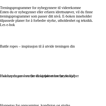
Treningsprogrammer for nybegynnere til viderekomne
Enten du er nybegynner eller erfaren idrettsutøver, vil du finne
treningsprogrammer som passer ditt nivå. E-boken inneholder
tilpassede planer for å forbedre styrke, utholdenhet og teknikk.
Les e-bok
Battle ropes – inspirasjon til å utvide treningen din
Hva bør du vurdere før du kjøper et knebøystativ?
Hulahopringer – vurder disse faktorene før du kjøper
Hoppetau for oppvarming, kondisjon og styrke