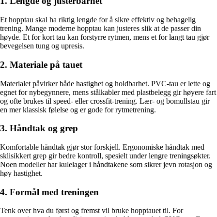
1. Lengde og justerbarhet
Et hopptau skal ha riktig lengde for å sikre effektiv og behagelig
trening. Mange moderne hopptau kan justeres slik at de passer din
høyde. Et for kort tau kan forstyrre rytmen, mens et for langt tau gjør
bevegelsen tung og upresis.
2. Materiale på tauet
Materialet påvirker både hastighet og holdbarhet. PVC-tau er lette og
egnet for nybegynnere, mens stålkabler med plastbelegg gir høyere fart
og ofte brukes til speed- eller crossfit-trening. Lær- og bomullstau gir
en mer klassisk følelse og er gode for rytmetrening.
3. Håndtak og grep
Komfortable håndtak gjør stor forskjell. Ergonomiske håndtak med
sklisikkert grep gir bedre kontroll, spesielt under lengre treningsøkter.
Noen modeller har kulelager i håndtakene som sikrer jevn rotasjon og
høy hastighet.
4. Formål med treningen
Tenk over hva du først og fremst vil bruke hopptauet til. For