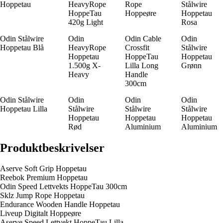
Hoppe­tau
HeavyRope
Rope
Stålwire
HoppeTau
Hoppeøre
Hoppe­tau
420g Light
Rosa
Odin Stålwire
Odin
Odin Cable
Odin
Hoppe­tau Blå
HeavyRope
Crossfit
Stålwire
Hoppe­tau
HoppeTau
Hoppe­tau
1.500g X-
Lilla Long
Grønn
Heavy
Handle
300cm
Odin Stålwire
Odin
Odin
Odin
Hoppe­tau Lilla
Stålwire
Stålwire
Stålwire
Hoppe­tau
Hoppe­tau
Hoppe­tau
Rød
Aluminium
Aluminium
Produktbeskrivelser
Aserve Soft Grip Hoppe­tau
Reebok Premium Hoppe­tau
Odin Speed Lettvekts HoppeTau 300cm
Sklz Jump Rope Hoppe­tau
Endurance Wooden Handle Hoppe­tau
Liveup Digitalt Hoppeøre
Aserve Speed Lettvekt HoppeTau Lilla