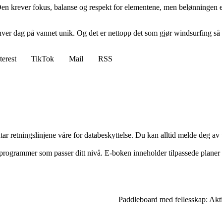
n krever fokus, balanse og respekt for elementene, men belønningen er st
er hver dag på vannet unik. Og det er nettopp det som gjør windsurfing så 
terest
TikTok
Mail
RSS
tar retningslinjene våre for databeskyttelse. Du kan alltid melde deg av
gsprogrammer som passer ditt nivå. E-boken inneholder tilpassede planer 
Paddleboard med fellesskap: Ak