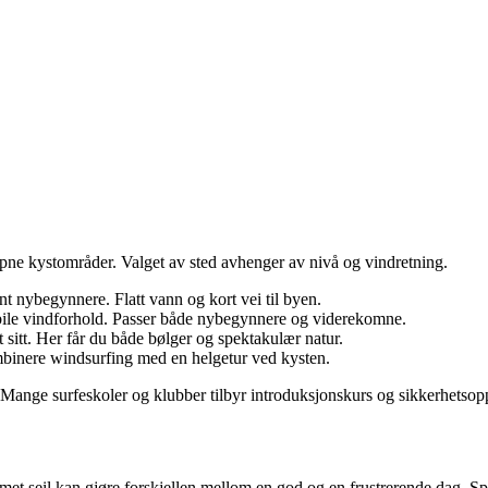
l åpne kystområder. Valget av sted avhenger av nivå og vindretning.
ant nybegynnere. Flatt vann og kort vei til byen.
abile vindforhold. Passer både nybegynnere og viderekomne.
t sitt. Her får du både bølger og spektakulær natur.
mbinere windsurfing med en helgetur ved kysten.
Mange surfeskoler og klubber tilbyr introduksjonskurs og sikkerhetso
trimmet seil kan gjøre forskjellen mellom en god og en frustrerende dag. Spø