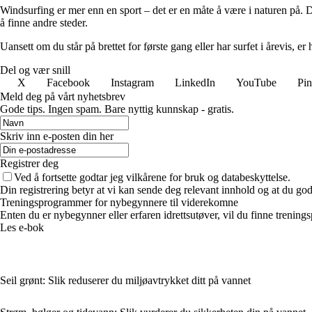
Windsurfing er mer enn en sport – det er en måte å være i naturen på. De
å finne andre steder.
Uansett om du står på brettet for første gang eller har surfet i årevis, 
Del og vær snill
X
Facebook
Instagram
LinkedIn
YouTube
Pin
Meld deg på vårt nyhetsbrev
Gode ​​tips. Ingen spam. Bare nyttig kunnskap - gratis.
Skriv inn e-posten din her
Registrer deg
Ved å fortsette godtar jeg vilkårene for bruk og databeskyttelse.
Din registrering betyr at vi kan sende deg relevant innhold og at du god
Treningsprogrammer for nybegynnere til viderekomne
Enten du er nybegynner eller erfaren idrettsutøver, vil du finne trenin
Les e-bok
Seil grønt: Slik reduserer du miljøavtrykket ditt på vannet