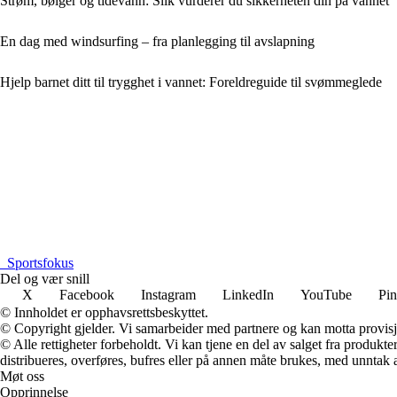
Strøm, bølger og tidevann: Slik vurderer du sikkerheten din på vannet
En dag med windsurfing – fra planlegging til avslapning
Hjelp barnet ditt til trygghet i vannet: Foreldreguide til svømmeglede
_
Sportsfokus
Del og vær snill
X
Facebook
Instagram
LinkedIn
YouTube
Pin
© Innholdet er opphavsrettsbeskyttet.
© Copyright gjelder. Vi samarbeider med partnere og kan motta provisj
© Alle rettigheter forbeholdt. Vi kan tjene en del av salget fra produk
distribueres, overføres, bufres eller på annen måte brukes, med unntak av
Møt oss
Opprinnelse