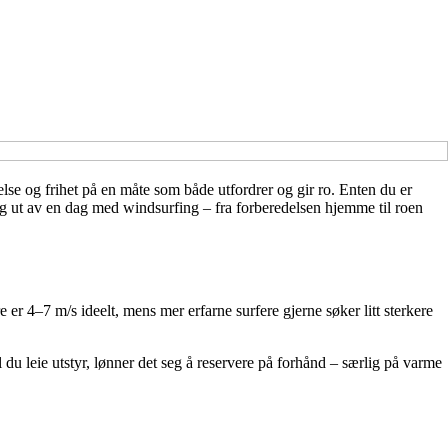
lse og frihet på en måte som både utfordrer og gir ro. Enten du er
ig ut av en dag med windsurfing – fra forberedelsen hjemme til roen
r 4–7 m/s ideelt, mens mer erfarne surfere gjerne søker litt sterkere
 du leie utstyr, lønner det seg å reservere på forhånd – særlig på varme