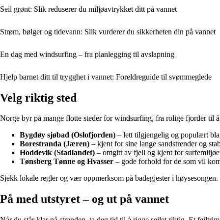
Seil grønt: Slik reduserer du miljøavtrykket ditt på vannet
Strøm, bølger og tidevann: Slik vurderer du sikkerheten din på vannet
En dag med windsurfing – fra planlegging til avslapning
Hjelp barnet ditt til trygghet i vannet: Foreldreguide til svømmeglede
Velg riktig sted
Norge byr på mange flotte steder for windsurfing, fra rolige fjorder ti
Bygdøy sjøbad (Oslofjorden)
– lett tilgjengelig og populært bl
Borestranda (Jæren)
– kjent for sine lange sandstrender og st
Hoddevik (Stadlandet)
– omgitt av fjell og kjent for surfemiljøe
Tønsberg Tønne og Hvasser
– gode forhold for de som vil ko
Sjekk lokale regler og vær oppmerksom på badegjester i høysesongen. 
På med utstyret – og ut på vannet
Når du står klar på stranden, ta deg tid til å rigge seilet riktig. Et feil