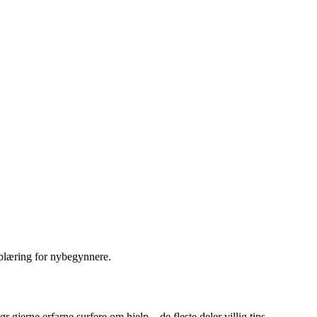
pplæring for nybegynnere.
r gjerne erfarne surfere om hjelp – de fleste deler villig tips.