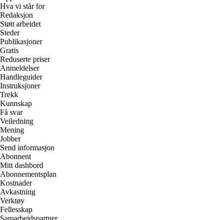
Hva vi står for
Redaksjon
Støtt arbeidet
Steder
Publikasjoner
Gratis
Reduserte priser
Anmeldelser
Handleguider
Instruksjoner
Trekk
Kunnskap
Få svar
Veiledning
Mening
Jobber
Send informasjon
Abonnent
Mitt dashbord
Abonnementsplan
Kostnader
Avkastning
Verktøy
Fellesskap
Samarbeidspartner