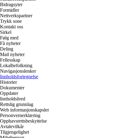
Bidragsyter
Formidler
Nettverkspartner
Trykk sone
Kontakt oss
Sirkel
Følg med
Få nyheter
Deling
Mail nyheter
Fellesskap
Lokalbefolkning
Navigasjonslenker
Innholdsfortegnelse
Historier
Dokumenter
Oppdater
Innholdsfeed
Rettslig grunnlag
Web informasjonskapsler
Personvernerklæring
Opphavsrettsbeskyttelse
Avtalevilkår
Tilgjengelighet
Miljøhensyn