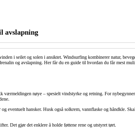
il avslapning
inden i seilet og solen i ansiktet. Windsurfing kombinerer natur, bevege
drenalin og avslapning. Her får du en guide til hvordan du får mest mul
k værmeldingen nøye – spesielt vindstyrke og retning. For nybegynnere e
dene.
vler og eventuelt hansker. Husk også solkrem, vannflaske og håndkle. Skal
ifter. Det gjør det enklere å holde føttene rene og utstyret tørt.