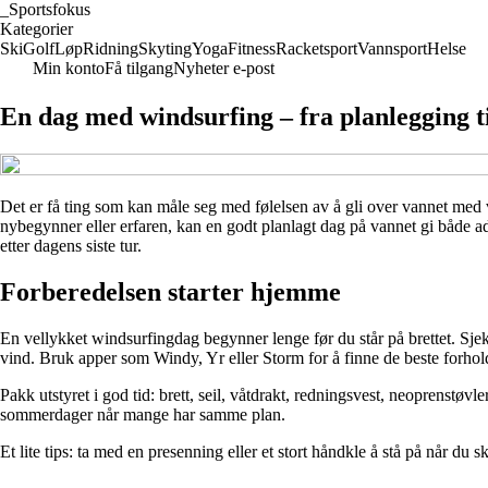
_
Sportsfokus
Kategorier
Ski
Golf
Løp
Ridning
Skyting
Yoga
Fitness
Racketsport
Vannsport
Helse
Min konto
Få tilgang
Nyheter e-post
En dag med windsurfing – fra planlegging t
Det er få ting som kan måle seg med følelsen av å gli over vannet med v
nybegynner eller erfaren, kan en godt planlagt dag på vannet gi både a
etter dagens siste tur.
Forberedelsen starter hjemme
En vellykket windsurfingdag begynner lenge før du står på brettet. Sjek
vind. Bruk apper som Windy, Yr eller Storm for å finne de beste forhol
Pakk utstyret i god tid: brett, seil, våtdrakt, redningsvest, neoprenstø
sommerdager når mange har samme plan.
Et lite tips: ta med en presenning eller et stort håndkle å stå på når du sk