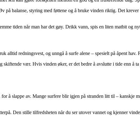
Øv på balanse, styring med føttene og å bruke vinden riktig. Det krever 
emme tiden når man har det gøy. Drikk vann, spis en liten matbit og nyt
 alltid redningsvest, og unngå å surfe alene – spesielt på åpent hav. F
ftende vær. Hvis vinden øker, er det bedre å avslutte i tide enn å ta sj
 for å slappe av. Mange surfere blir igjen på stranden litt til – kanskje
rpå. Den stille tilfredsheten når du ser utover vannet og kjenner vinden